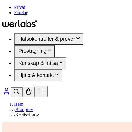
Privat
Företag
Hälsokontroller & prover
Provtagning
Hälsokontroller
Kvinnohälsa
Kunskap & hälsa
Provtagningsställen
Manlig hälsa
Inför provtagning
DEXA-undersökning
Hjälp & kontakt
Mindre blodprov
Artiklar
Hälsomarkörer
Hälsoområden
Medlemskap
Sjukdomar & besvär
Så fungerar det
Presentkort
Hälsomarkörer
Vanliga frågor
Kontakta oss
Hem
/
Blodprov
/
Kortisolprov