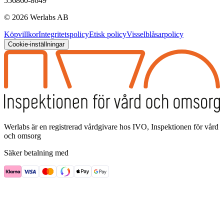
556860-8649
©
2026
Werlabs AB
Köpvillkor
Integritetspolicy
Etisk policy
Visselblåsarpolicy
Cookie-inställningar
Werlabs är en registrerad vårdgivare hos IVO, Inspektionen för vård
och omsorg
Säker betalning med