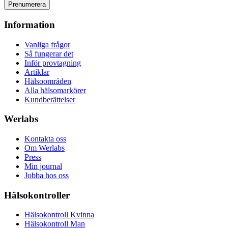
Prenumerera
Information
Vanliga frågor
Så fungerar det
Inför provtagning
Artiklar
Hälsoområden
Alla hälsomarkörer
Kundberättelser
Werlabs
Kontakta oss
Om Werlabs
Press
Min journal
Jobba hos oss
Hälsokontroller
Hälsokontroll Kvinna
Hälsokontroll Man