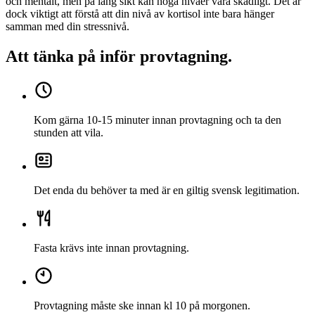
och mentalt, men på lång sikt kan höga nivåer vara skadligt. Det är
dock viktigt att förstå att din nivå av kortisol inte bara hänger
samman med din stressnivå.
Att tänka på inför provtagning
.
Kom gärna 10-15 minuter innan provtagning och ta den
stunden att vila.
Det enda du behöver ta med är en giltig svensk legitimation.
Fasta krävs inte innan provtagning.
Provtagning måste ske innan kl 10 på morgonen.