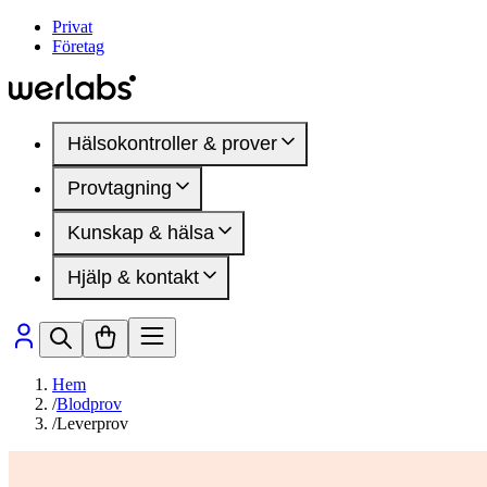
Privat
Företag
Hälsokontroller & prover
Provtagning
Hälsokontroller
Kvinnohälsa
Kunskap & hälsa
Provtagningsställen
Manlig hälsa
Inför provtagning
DEXA-undersökning
Hjälp & kontakt
Mindre blodprov
Artiklar
Hälsomarkörer
Hälsoområden
Medlemskap
Sjukdomar & besvär
Så fungerar det
Presentkort
Hälsomarkörer
Vanliga frågor
Kontakta oss
Hem
/
Blodprov
/
Leverprov