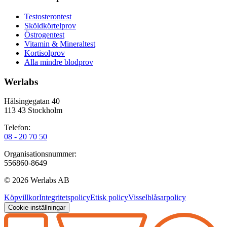
Testosterontest
Sköldkörtelprov
Östrogentest
Vitamin & Mineraltest
Kortisolprov
Alla mindre blodprov
Werlabs
Hälsingegatan 40
113 43 Stockholm
Telefon:
08 - 20 70 50
Organisationsnummer:
556860-8649
©
2026
Werlabs AB
Köpvillkor
Integritetspolicy
Etisk policy
Visselblåsarpolicy
Cookie-inställningar