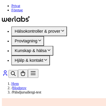
Privat
Företag
Hälsokontroller & prover
Provtagning
Hälsokontroller
Kvinnohälsa
Kunskap & hälsa
Provtagningsställen
Manlig hälsa
Inför provtagning
DEXA-undersökning
Hjälp & kontakt
Mindre blodprov
Artiklar
Hälsomarkörer
Hälsoområden
Medlemskap
Sjukdomar & besvär
Så fungerar det
Presentkort
Hälsomarkörer
Vanliga frågor
Kontakta oss
Hem
/
Blodprov
/
Pälsdjursallergi-test