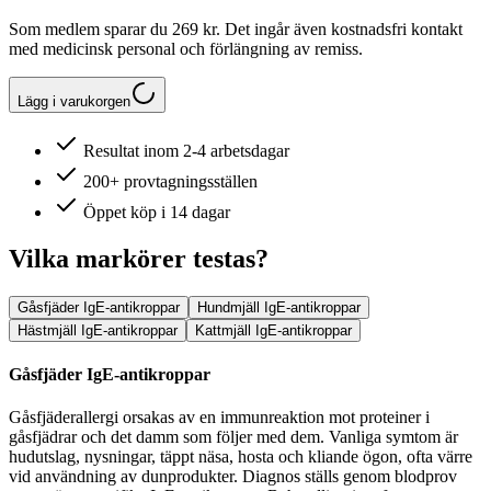
Som medlem sparar du 269 kr. Det ingår även kostnadsfri kontakt
med medicinsk personal och förlängning av remiss.
Lägg i varukorgen
Resultat inom 2-4 arbetsdagar
200+ provtagningsställen
Öppet köp i 14 dagar
Vilka markörer testas?
Gåsfjäder IgE-antikroppar
Hundmjäll IgE-antikroppar
Hästmjäll IgE-antikroppar
Kattmjäll IgE-antikroppar
Gåsfjäder IgE-antikroppar
Gåsfjäderallergi orsakas av en immunreaktion mot proteiner i
gåsfjädrar och det damm som följer med dem. Vanliga symtom är
hudutslag, nysningar, täppt näsa, hosta och kliande ögon, ofta värre
vid användning av dunprodukter. Diagnos ställs genom blodprov