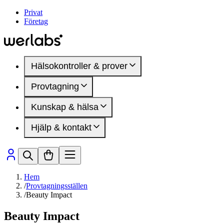
Privat
Företag
Hälsokontroller & prover
Provtagning
Hälsokontroller
Kvinnohälsa
Kunskap & hälsa
Provtagningsställen
Manlig hälsa
Inför provtagning
DEXA-undersökning
Hjälp & kontakt
Mindre blodprov
Artiklar
Hälsomarkörer
Hälsoområden
Medlemskap
Sjukdomar & besvär
Så fungerar det
Presentkort
Hälsomarkörer
Vanliga frågor
Kontakta oss
Hem
/
Provtagningsställen
/
Beauty Impact
Beauty Impact