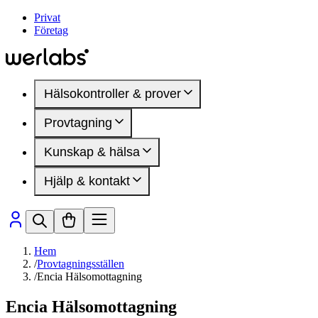
Privat
Företag
Hälsokontroller & prover
Provtagning
Hälsokontroller
Kvinnohälsa
Kunskap & hälsa
Provtagningsställen
Manlig hälsa
Inför provtagning
DEXA-undersökning
Hjälp & kontakt
Mindre blodprov
Artiklar
Hälsomarkörer
Hälsoområden
Medlemskap
Sjukdomar & besvär
Så fungerar det
Presentkort
Hälsomarkörer
Vanliga frågor
Kontakta oss
Hem
/
Provtagningsställen
/
Encia Hälsomottagning
Encia Hälsomottagning