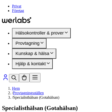
Privat
Företag
Hälsokontroller & prover
Provtagning
Hälsokontroller
Kvinnohälsa
Kunskap & hälsa
Provtagningsställen
Manlig hälsa
Inför provtagning
DEXA-undersökning
Hjälp & kontakt
Mindre blodprov
Artiklar
Hälsomarkörer
Hälsoområden
Medlemskap
Sjukdomar & besvär
Så fungerar det
Presentkort
Hälsomarkörer
Vanliga frågor
Kontakta oss
Hem
/
Provtagningsställen
/
Specialisthälsan (Gotahälsan)
Specialisthälsan (Gotahälsan)