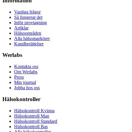
Information
Vanliga frågor
Så fungerar det
Inför provtagning
Artiklar
Hälsoområden
Alla hälsomarkörer
Kundberättelser
Werlabs
Kontakta oss
Om Werlabs
Press
Min journal
Jobba hos oss
Hälsokontroller
Hälsokontroll Kvinna
Hälsokontroll Man
Hälsokontroll Standard
Hälsokontroll Bas
Alla hälsokontroller