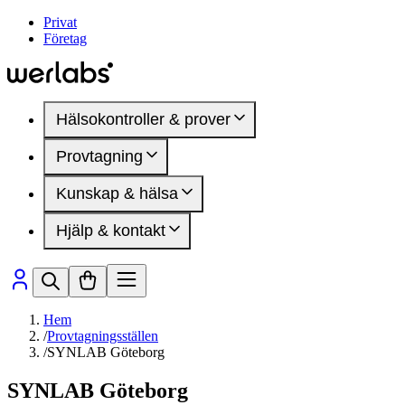
Privat
Företag
Hälsokontroller & prover
Provtagning
Hälsokontroller
Kvinnohälsa
Kunskap & hälsa
Provtagningsställen
Manlig hälsa
Inför provtagning
DEXA-undersökning
Hjälp & kontakt
Mindre blodprov
Artiklar
Hälsomarkörer
Hälsoområden
Medlemskap
Sjukdomar & besvär
Så fungerar det
Presentkort
Hälsomarkörer
Vanliga frågor
Kontakta oss
Hem
/
Provtagningsställen
/
SYNLAB Göteborg
SYNLAB Göteborg