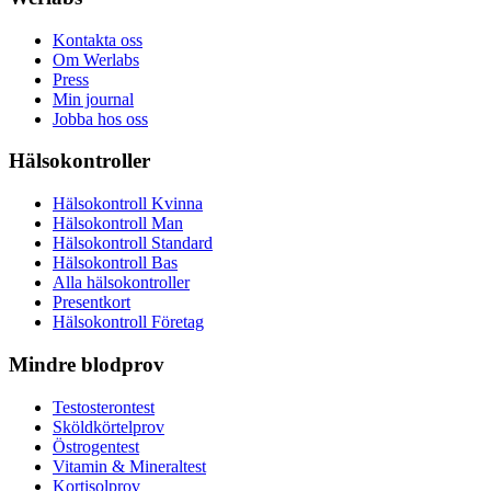
Kontakta oss
Om Werlabs
Press
Min journal
Jobba hos oss
Hälsokontroller
Hälsokontroll Kvinna
Hälsokontroll Man
Hälsokontroll Standard
Hälsokontroll Bas
Alla hälsokontroller
Presentkort
Hälsokontroll Företag
Mindre blodprov
Testosterontest
Sköldkörtelprov
Östrogentest
Vitamin & Mineraltest
Kortisolprov