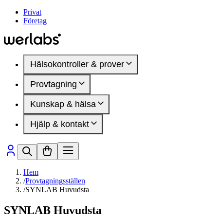
Privat
Företag
Hälsokontroller & prover
Provtagning
Hälsokontroller
Kvinnohälsa
Kunskap & hälsa
Provtagningsställen
Manlig hälsa
Inför provtagning
DEXA-undersökning
Hjälp & kontakt
Mindre blodprov
Artiklar
Hälsomarkörer
Hälsoområden
Medlemskap
Sjukdomar & besvär
Så fungerar det
Presentkort
Hälsomarkörer
Vanliga frågor
Kontakta oss
Hem
/
Provtagningsställen
/
SYNLAB Huvudsta
SYNLAB Huvudsta