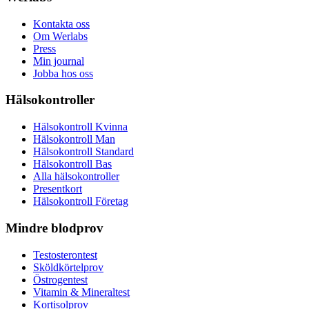
Kontakta oss
Om Werlabs
Press
Min journal
Jobba hos oss
Hälsokontroller
Hälsokontroll Kvinna
Hälsokontroll Man
Hälsokontroll Standard
Hälsokontroll Bas
Alla hälsokontroller
Presentkort
Hälsokontroll Företag
Mindre blodprov
Testosterontest
Sköldkörtelprov
Östrogentest
Vitamin & Mineraltest
Kortisolprov