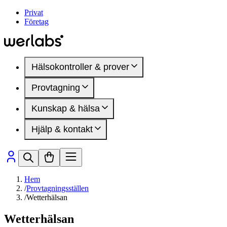
Privat
Företag
Hälsokontroller & prover
Provtagning
Hälsokontroller
Kvinnohälsa
Kunskap & hälsa
Provtagningsställen
Manlig hälsa
Inför provtagning
DEXA-undersökning
Hjälp & kontakt
Mindre blodprov
Artiklar
Hälsomarkörer
Hälsoområden
Medlemskap
Sjukdomar & besvär
Så fungerar det
Presentkort
Hälsomarkörer
Vanliga frågor
Kontakta oss
Hem
/
Provtagningsställen
/
Wetterhälsan
Wetterhälsan