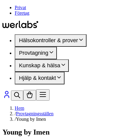
Privat
Företag
Hälsokontroller & prover
Provtagning
Hälsokontroller
Kvinnohälsa
Kunskap & hälsa
Provtagningsställen
Manlig hälsa
Inför provtagning
DEXA-undersökning
Hjälp & kontakt
Mindre blodprov
Artiklar
Hälsomarkörer
Hälsoområden
Medlemskap
Sjukdomar & besvär
Så fungerar det
Presentkort
Hälsomarkörer
Vanliga frågor
Kontakta oss
Hem
/
Provtagningsställen
/
Young by Imen
Young by Imen