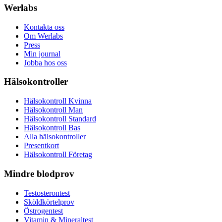
Werlabs
Kontakta oss
Om Werlabs
Press
Min journal
Jobba hos oss
Hälsokontroller
Hälsokontroll Kvinna
Hälsokontroll Man
Hälsokontroll Standard
Hälsokontroll Bas
Alla hälsokontroller
Presentkort
Hälsokontroll Företag
Mindre blodprov
Testosterontest
Sköldkörtelprov
Östrogentest
Vitamin & Mineraltest