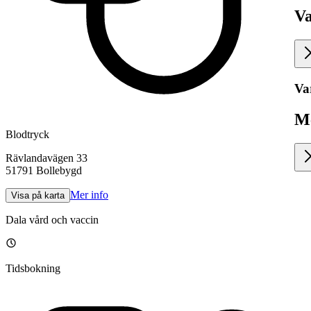
V
Va
M
Blodtryck
Rävlandavägen 33
51791
Bollebygd
Mer info
Visa på karta
Dala vård och vaccin
Tidsbokning