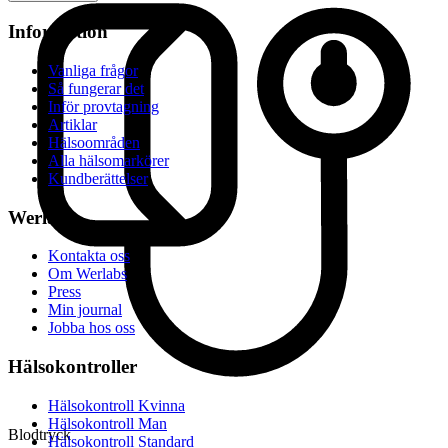
Information
Vanliga frågor
Så fungerar det
Inför provtagning
Artiklar
Hälsoområden
Alla hälsomarkörer
Kundberättelser
Werlabs
Kontakta oss
Om Werlabs
Press
Min journal
Jobba hos oss
Hälsokontroller
Hälsokontroll Kvinna
Hälsokontroll Man
Blodtryck
Hälsokontroll Standard