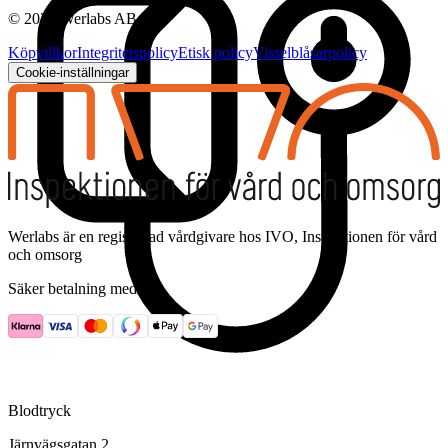
©
2026
Werlabs AB
Köpvillkor
Integritetspolicy
Etisk policy
Visselblåsarpolicy
Cookie-inställningar
Werlabs är en registrerad vårdgivare hos IVO, Inspektionen för vård
och omsorg
Säker betalning med
Blodtryck
Järnvägsgatan 2